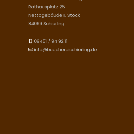
Rathausplatz 25
Nettogebäude II. Stock
84069 Schierling
09451 / 94 92 11
info@buechereischierling.de