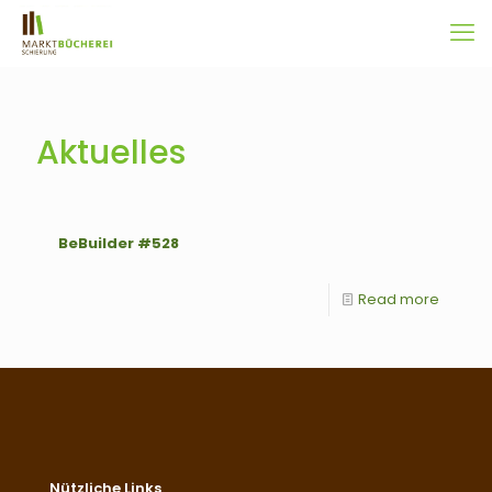
Aktuelles
BeBuilder #528
Read more
Nützliche Links